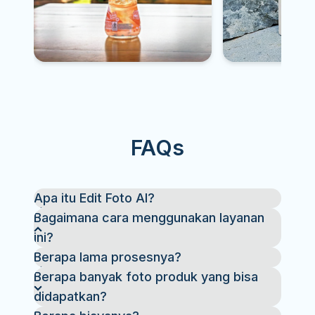
FAQs
Apa itu Edit Foto AI?
Bagaimana cara menggunakan layanan
ini?
Daftar akun, upload foto produk, deskripsikan
Berapa lama prosesnya?
background yang diinginkan, dan biarkan AI edit
Berapa banyak foto produk yang bisa
foto menghasilkan hasilnya dalam hitungan
didapatkan?
detik!